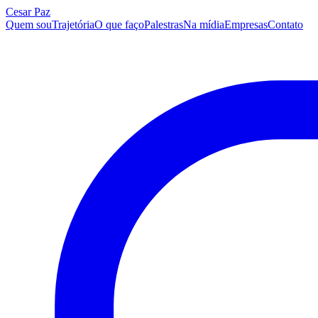
Cesar Paz
Quem sou
Trajetória
O que faço
Palestras
Na mídia
Empresas
Contato